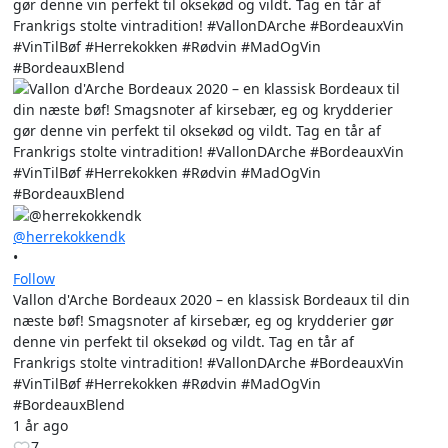
@herrekokkendk
•
Follow
Vallon d'Arche Bordeaux 2020 – en klassisk Bordeaux til din
næste bøf! Smagsnoter af kirsebær, eg og krydderier gør
denne vin perfekt til oksekød og vildt. Tag en tår af
Frankrigs stolte vintradition! #VallonDArche #BordeauxVin
#VinTilBøf #Herrekokken #Rødvin #MadOgVin
#BordeauxBlend
1 år ago
7