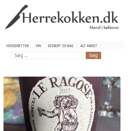
Mad og Vin
HOVEDRETTER
VIN
DESSERT OG BAG
ALT ANDET
Søg
efter: