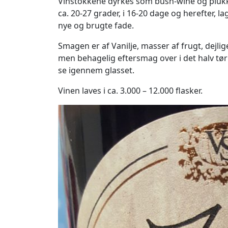
Vinstokkene dyrkes som bush-wine og plukke
ca. 20-27 grader, i 16-20 dage og herefter, l
nye og brugte fade.
Smagen er af Vanilje, masser af frugt, dejl
men behagelig eftersmag over i det halv tørr
se igennem glasset.
Vinen laves i ca. 3.000 – 12.000 flasker.