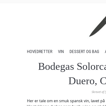
Mad og Vin
HOVEDRETTER
VIN
DESSERT OG BAG
Bodegas Solorca
Duero, C
Skrevet af
Her er tale om en smuk spansk vin, lavet på