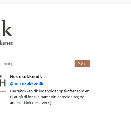
øg
ter:
Herrekokkendk
@herrekokkendk
Herrekokken.dk indeholder opskrifter som er
til at gå til for alle, samt Vin anmeldelser, og
andet. - Nok mest vin :-)