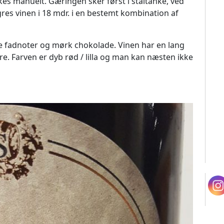
s manuelt. Gæringen sker først i ståltanke, ved
agres vinen i 18 mdr. i en bestemt kombination af
ige fadnoter og mørk chokolade. Vinen har en lang
e. Farven er dyb rød / lilla og man kan næsten ikke