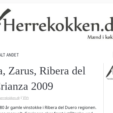
S
ALT ANDET
ef
, Zarus, Ribera del
rianza 2009
i
Vin
herrekokken.dk
 80 år gamle vinstokke i Ribera del Duero regionen.