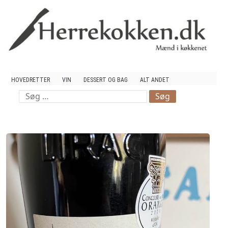
Mad og Vin
HOVEDRETTER
VIN
DESSERT OG BAG
ALT ANDET
Søg
efter: