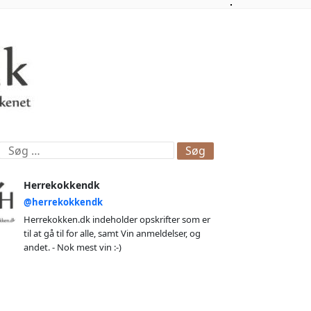
øg
ter:
Herrekokkendk
@herrekokkendk
Herrekokken.dk indeholder opskrifter som er
til at gå til for alle, samt Vin anmeldelser, og
andet. - Nok mest vin :-)