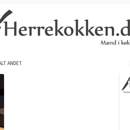
S
ALT ANDET
ef