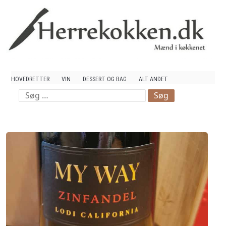
Mad og Vin
HOVEDRETTER
VIN
DESSERT OG BAG
ALT ANDET
Søg
efter: